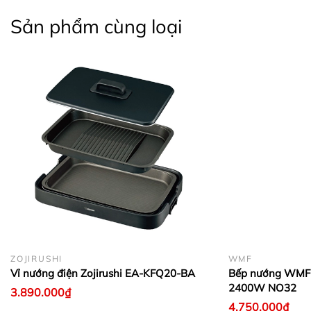
Sản phẩm cùng loại
ZOJIRUSHI
WMF
Vỉ nướng điện Zojirushi EA-KFQ20-BA
Bếp nướng WMF L
2400W NO32
3.890.000₫
4.750.000₫