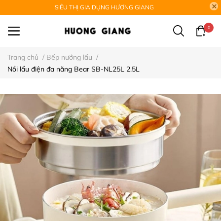
SIÊU THỊ GIA DỤNG HƯƠNG GIANG
0
Trang chủ
/
Bếp nướng lẩu
/
Nồi lẩu điện đa năng Bear SB-NL25L 2.5L