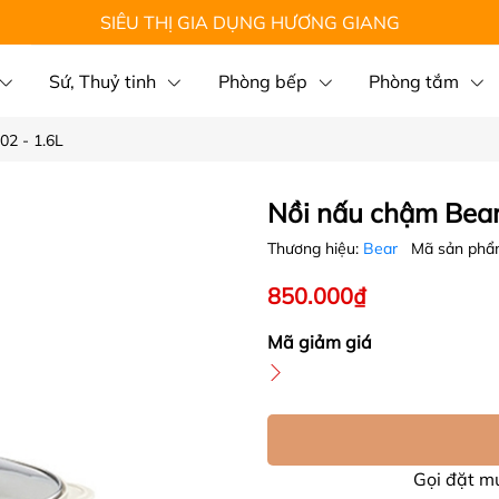
SIÊU THỊ GIA DỤNG HƯƠNG GIANG
Sứ, Thuỷ tinh
Phòng bếp
Phòng tắm
2 - 1.6L
Nồi nấu chậm Bear
Thương hiệu:
Bear
Mã sản phẩ
850.000₫
Mã giảm giá
Gọi đặt 