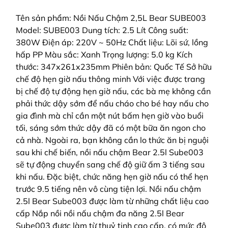
Tên sản phẩm: Nồi Nấu Chậm 2,5L Bear SUBE003
Model: SUBE003 Dung tích: 2.5 Lít Công suất:
380W Điện áp: 220V ~ 50Hz Chất liệu: Lõi sứ, lồng
hấp PP Màu sắc: Xanh Trọng lượng: 5.0 kg Kích
thước: 347x261x235mm Phiên bản: Quốc Tế Sở hữu
chế độ hẹn giờ nấu thông minh Với việc được trang
bị chế độ tự động hẹn giờ nấu, các bà mẹ không cần
phải thức dậy sớm để nấu cháo cho bé hay nấu cho
gia đình mà chỉ cần một nút bấm hẹn giờ vào buổi
tối, sáng sớm thức dậy đã có một bữa ăn ngon cho
cả nhà. Ngoài ra, bạn không cần lo thức ăn bị nguội
sau khi chế biến, nồi nấu chậm Bear 2.5l Sube003
sẽ tự động chuyển sang chế độ giữ ấm 3 tiếng sau
khi nấu. Đặc biệt, chức năng hẹn giờ nấu có thể hẹn
trước 9.5 tiếng nên vô cùng tiện lợi. Nồi nấu chậm
2.5l Bear Sube003 được làm từ những chất liệu cao
cấp Nắp nồi nồi nấu chậm đa năng 2.5l Bear
Sube003 được làm từ thuỷ tinh cao cấp, có mức độ