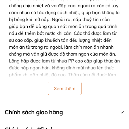
chống chịu nhiệt và va đập cao, ngoài ra còn có tay
cầm nhựa có tác dụng cách nhiệt, giúp bạn không lo
bị bỏng khi mở nắp. Ngoài ra, nắp thuỷ tinh còn
giúp bạn dễ dàng quan sát món ăn trong quá trình
nấu để thêm bớt nước khi cần. Các thố được làm từ
sứ cao cấp, giúp khuếch tán đều lượng nhiệt đến
món ăn từ trong ra ngoài, làm chín món ăn nhanh
chóng mà vẫn giữ được độ thơm ngon của món ăn.
Lồng hấp được làm từ nhựa PP cao cấp giúp thức ăn
được hấp ngon hơn, không dính mùi nhựa lên thực
phẩm khi gặp nhiệt độ cao. Thân của nồi được làm
bằng nhựa ABS cao cấp, có khả năng chịu lực, chịu
nhiệt cao gấp nhiều lần. Cấu tạo 2 lớp kép giúp giữ
Xem thêm
nhiệt bên trong nồi cũng như cách nhiệt với bên
ngoài, đảm bảo an toàn cho người sử dụng. Tích
hợp 8 chế độ nấu khác nhau, thuận tiện Nồi nấu
Chính sách giao hàng
chậm Bear SUBE003 2.5L tích hợp 8 chế độ nấu
tiện lợi khác nhau như nấu, hấp, hầm để có những