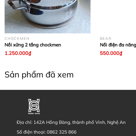
thưởng thức thôi. Bạn nên định kỳ vệ sinh nồi nấu
chậm 2.5l Bear Sube003 để đảm bảo tuổi thọ cho
nồi và chất lượng món ăn khi nấu. Ngoài ra, khi vệ
sinh nồi bạn cần chú ý nhẹ tay đối với các thố sứ và
nắp thuỷ tinh để tránh rơi, vỡ.
CHOCKMEN
BEAR
Nồi xửng 2 tầng chockmen
Nồi điện đa năn
1.250.000₫
550.000₫
Sản phẩm đã xem
Địa chỉ:
142A Hồng Bàng, thành phố Vinh, Nghệ An
Số điện thoại:
0862 325 866