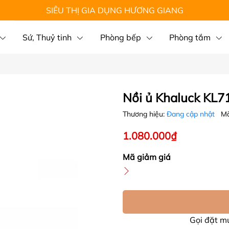
SIÊU THỊ GIA DỤNG HƯƠNG GIANG
Sứ, Thuỷ tinh
Phòng bếp
Phòng tắm
Nồi ủ Khaluck KL71
Thương hiệu:
Đang cập nhật
Mã
1.080.000₫
Mã giảm giá
Gọi đặt 