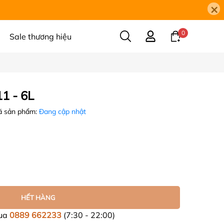
×
0
Sale thương hiệu
1 - 6L
 sản phẩm:
Đang cập nhật
HẾT HÀNG
mua
0889 662233
(7:30 - 22:00)