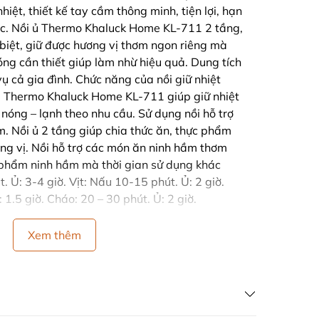
hiệt, thiết kế tay cầm thông minh, tiện lợi, hạn
xúc. Nồi ủ Thermo Khaluck Home KL-711 2 tầng,
biệt, giữ được hương vị thơm ngon riêng mà
óng cần thiết giúp làm nhừ hiệu quả. Dung tích
ụ cả gia đình. Chức năng của nồi giữ nhiệt
ấp Thermo Khaluck Home KL-711 giúp giữ nhiệt
ữ nóng – lạnh theo nhu cầu. Sử dụng nồi hỗ trợ
m. Nồi ủ 2 tầng giúp chia thức ăn, thực phẩm
ơng vị. Nồi hỗ trợ các món ăn ninh hầm thơm
 phẩm ninh hầm mà thời gian sử dụng khác
 Ủ: 3-4 giờ. Vịt: Nấu 10-15 phút. Ủ: 2 giờ.
 1.5 giờ. Cháo: 20 – 30 phút. Ủ: 2 giờ.
Xem thêm