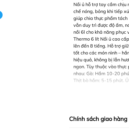
Nồi ủ hỗ trợ tay cầm chịu n
chế nóng, bỏng khi tiếp 
giúp chia thực phẩm tách 
vẫn duy trì được độ ấm, n
nồi 6l cho khả năng phục v
Thermo 6 lít Nồi ủ cao c
lên đến 8 tiếng. Hỗ trợ gi
tốt cho các món nình – hầ
hiệu quả, không bị lẫn hư
ngon. Tùy thuộc vào thực
nhau: Gà: Hầm 10-20 phút.
Thịt bò hầm: 5-15 phút. Ủ:
Chính sách giao hàng