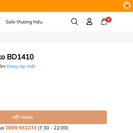
×
0
Sale thương hiệu
ko BD1410
hẩm:
Đang cập nhật
HẾT HÀNG
mua
0889 662233
(7:30 - 22:00)