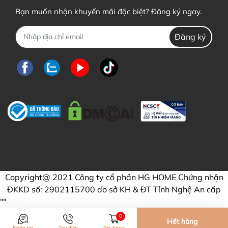
Bạn muốn nhận khuyến mãi đặc biệt? Đăng ký ngay.
Đăng ký
Copyright@ 2021 Công ty cổ phần HG HOME Chứng nhận
ĐKKD số: 2902115700 do sở KH & ĐT Tỉnh Nghệ An cấp
"
"
0
Hết hàng
Nhắn tin
Gọi điện
Giỏ hàng