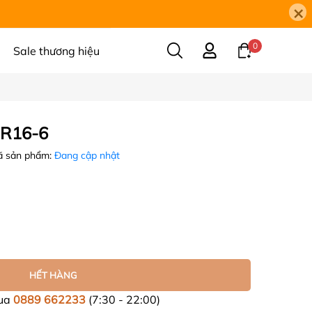
×
0
Sale thương hiệu
OR16-6
 sản phẩm:
Đang cập nhật
HẾT HÀNG
mua
0889 662233
(7:30 - 22:00)