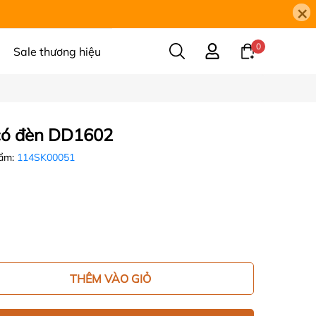
×
0
Sale thương hiệu
có đèn DD1602
hẩm:
114SK00051
THÊM VÀO GIỎ