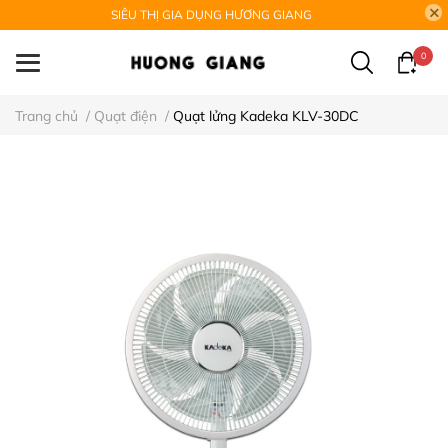
SIÊU THỊ GIA DỤNG HƯƠNG GIANG
0
Trang chủ
/
Quạt điện
/
Quạt lửng Kadeka KLV-30DC