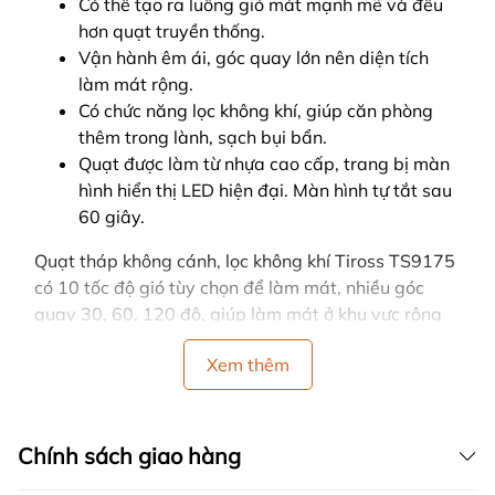
Có thể tạo ra luồng gió mát mạnh mẽ và đều
hơn quạt truyền thống.
Vận hành êm ái, góc quay lớn nên diện tích
làm mát rộng.
Có chức năng lọc không khí, giúp căn phòng
thêm trong lành, sạch bụi bẩn.
Quạt được làm từ nhựa cao cấp, trang bị màn
hình hiển thị LED hiện đại. Màn hình tự tắt sau
60 giây.
Quạt tháp không cánh, lọc không khí Tiross TS9175
có 10 tốc độ gió tùy chọn để làm mát, nhiều góc
quay 30, 60, 120 độ, giúp làm mát ở khu vực rộng
hơn.
Xem thêm
Quạt được trang bị điều khiển từ xa, có tính năng
hẹn giờ tắt 12 tiếng, chức năng nhớ thông minh, nhớ
thói quen của người sử dụng.
Chính sách giao hàng
Công suất 33W chạy rất bền bỉ, sử dụng điện áp
220V/50Hz.