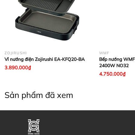
ZOJIRUSHI
WMF
Vỉ nướng điện Zojirushi EA-KFQ20-BA
Bếp nướng WMF L
2400W NO32
3.890.000₫
4.750.000₫
Sản phẩm đã xem