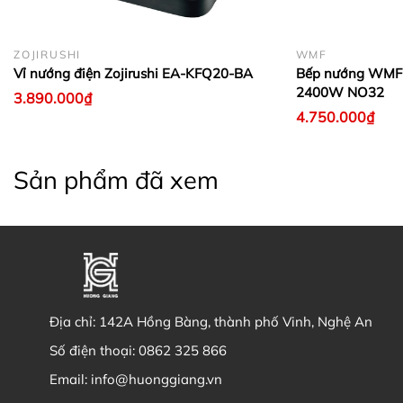
ZOJIRUSHI
WMF
Vỉ nướng điện Zojirushi EA-KFQ20-BA
Bếp nướng WMF L
2400W NO32
3.890.000₫
4.750.000₫
Sản phẩm đã xem
Địa chỉ:
142A Hồng Bàng, thành phố Vinh, Nghệ An
Số điện thoại:
0862 325 866
Email:
info@huonggiang.vn