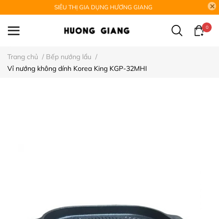
SIÊU THỊ GIA DỤNG HƯƠNG GIANG
0
Trang chủ
/
Bếp nướng lẩu
/
Vỉ nướng không dính Korea King KGP-32MHI