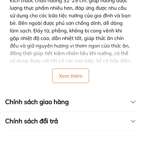
Kích thước chảo nướng 32*29 cm, giúp nướng được
lượng thực phẩm nhiều hơn, đáp ứng được nhu cầu
sử dụng cho các bữa tiệc nướng của gia đình và bạn
bè. Bên ngoài được phủ sơn chống dính, dễ dàng
làm sạch. Đáy từ, phẳng, không bị cong vênh khi
gặp nhiệt độ cao, dẫn nhiệt tốt, giúp thức ăn chín
đều và giữ nguyên hương vị thơm ngon của thức ăn,
đồng thời giúp tiết kiệm nhiên liệu khi nướng, có thể
sử dụng được với tất cả các loại bếp, kể cả bếp điện
từ. Bên trong phủ chống dính đá hoa cương Red
Stone Nano Silver giúp khử mùi, khó trầy xước,
Xem thêm
không sản sinh chất độc hại ở nhiệt độ cao, có tác
dụng chống dính ,giúp bạn chế biến các món nướng
ưa thích mà vẫn đảm bảo an toàn cho sức khỏe. Với
Chính sách giao hàng
thiết kế có các đường gờ chạy chéo lòng chảo, tạo
nên các rãnh có thể tách dầu mỡ khỏi đồ ăn. Đây là
Chính sách đổi trả
ưu điểm giúp cho món nướng trở nên lành mạnh, tốt
cho sức khỏe. Ngoài ra các đường gờ còn có tác
dụng tạo các đường vân cho món ăn, làm cho món