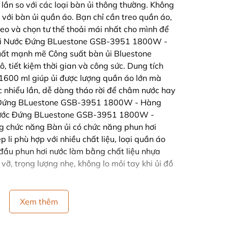
 lần so với các loại bàn ủi thông thường. Không
 với bàn ủi quần áo. Bạn chỉ cần treo quần áo,
reo và chọn tư thế thoải mái nhất cho mình để
 Hơi Nước Đứng BLuestone GSB-3951 1800W -
ất mạnh mẽ Công suất bàn ủi Bluestone
 tiết kiệm thời gian và công sức. Dung tích
i 1600 ml giúp ủi được lượng quần áo lớn mà
 nhiểu lần, dễ dàng tháo rời để châm nước hay
c Đứng BLuestone GSB-3951 1800W - Hàng
Nước Đứng BLuestone GSB-3951 1800W -
 chức năng Bàn ủi có chức năng phun hơi
p li phù hợp với nhiều chất liệu, loại quần áo
đầu phun hơi nước làm bằng chất liệu nhựa
 vỡ, trọng lượng nhẹ, không lo mỏi tay khi ủi đồ
Xem thêm