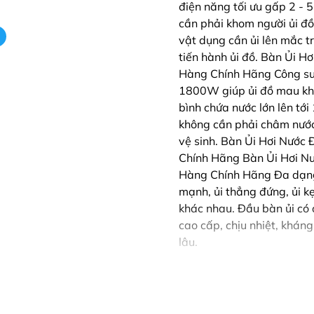
điện năng tối ưu gấp 2 - 5
cần phải khom người ủi đồ
vật dụng cần ủi lên mắc t
tiến hành ủi đồ. Bàn Ủi
Hàng Chính Hãng Công su
1800W giúp ủi đồ mau khô,
bình chứa nước lớn lên tớ
không cần phải châm nước
vệ sinh. Bàn Ủi Hơi Nướ
Chính Hãng Bàn Ủi Hơi 
Hàng Chính Hãng Đa dạng
mạnh, ủi thẳng đứng, ủi kẹ
khác nhau. Đầu bàn ủi có 
cao cấp, chịu nhiệt, kháng
lâu.