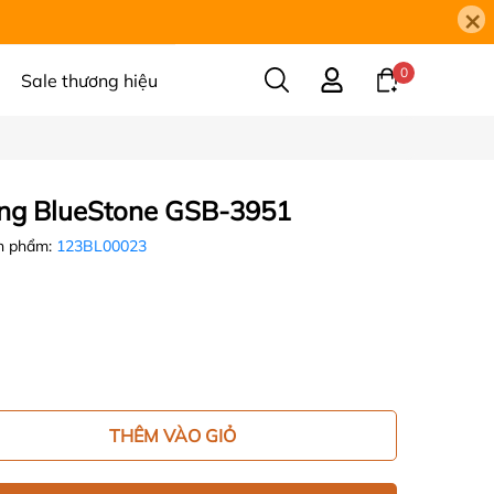
×
0
Sale thương hiệu
ứng BlueStone GSB-3951
n phẩm:
123BL00023
THÊM VÀO GIỎ