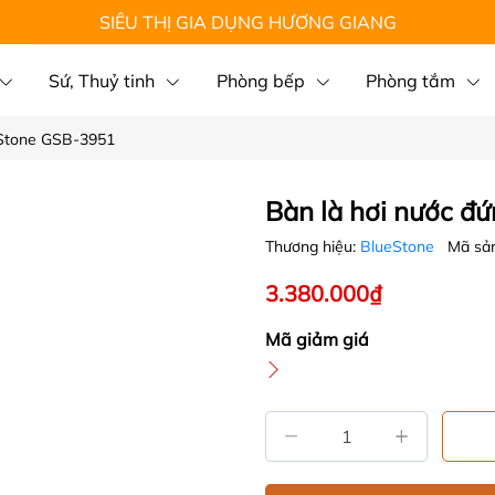
SIÊU THỊ GIA DỤNG HƯƠNG GIANG
Sứ, Thuỷ tinh
Phòng bếp
Phòng tắm
eStone GSB-3951
Bàn là hơi nước đ
Thương hiệu:
BlueStone
Mã sả
3.380.000₫
Mã giảm giá