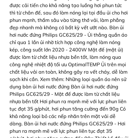
được cải tiến cho khả năng tạo luồng hơi phun tức
thì từ chân đế, sau đó làm nóng lại tại đầu ủi cho hơi
phun mạnh, thấm sâu vào từng thớ vải, làm phẳng
đẹp nhanh mà không có bất kỳ vết ướt nào. Bàn ủi
hơi nước đứng Philips GC625/29 - Ủi thẳng quần áo
chỉ qua 1 lần ủi nhờ tích hợp công nghệ làm nóng
kép, công suất lớn 2020 - 2400W Mặt đế (mặt ủi)
được làm từ chất liệu nhựa bền tốt, làm nóng qua
công nghệ nhiệt độ tối ưu OptimalTEMP Ủi trên mọi
chất liệu vải an toàn, không gây ra vết cháy, dễ làm
sạch khi cần. Xem thêm: Những loại quần áo nên sử
dụng bàn ủi hơi nước đứng Bàn ủi hơi nước đứng
Philips GC625/29 - Mặt đế được làm từ chất liệu
nhựa bền tốt Hơi phun ra mạnh mẽ với lực phun liên
tục đạt 35 g/phút, hơi phun tăng cường đến 90g Có
khả năng loại bỏ các nếp nhăn trên mặt vải dễ
dàng. Bàn ủi hơi nước đứng Philips GC625/29 - Hơi
phun ra mạnh mẽ với lực phun liên tục đạt 35