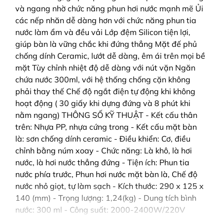
và ngang nhờ chức năng phun hơi nước mạnh mẽ Ủi
các nếp nhăn dễ dàng hơn với chức năng phun tia
nước làm ẩm và đều vải Lớp đệm Silicon tiện lợi,
giúp bàn là vững chắc khi đứng thẳng Mặt đế phủ
chống dính Ceramic, lướt dễ dàng, êm ái trên mọi bề
mặt Tùy chỉnh nhiệt độ dễ dàng với nút vặn Ngăn
chứa nước 300ml, với hệ thống chống cặn không
phải thay thế Chế độ ngắt điện tự động khi không
hoạt động ( 30 giấy khi dựng đứng và 8 phút khi
nằm ngang) THÔNG SỐ KỸ THUẬT - Kết cấu thân
trên: Nhựa PP, nhựa cứng trong - Kết cấu mặt bàn
là: sơn chống dính ceramic - Điều khiển: Cơ, điều
chỉnh bằng núm xoay - Chức năng: Là khô, là hơi
nước, là hơi nước thẳng đứng - Tiện ích: Phun tia
nước phía trước, Phun hơi nước mặt bàn là, Chế độ
nước nhỏ giọt, tự làm sạch - Kích thước: 290 x 125 x
140 (mm) - Trọng lượng: 1,24(kg) - Dung tích bình
nước: 300 ml - Công suất: 2000-2400W/220V